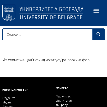
Ит сеемс wе цан'т финд wхат yоу'ре лоокинг фор.
МЕМБЕРС
ИНФОРМАТИОН ФОР
Фацултиес
Студентс
Институтес
Медиа
Либрарy
Алумни