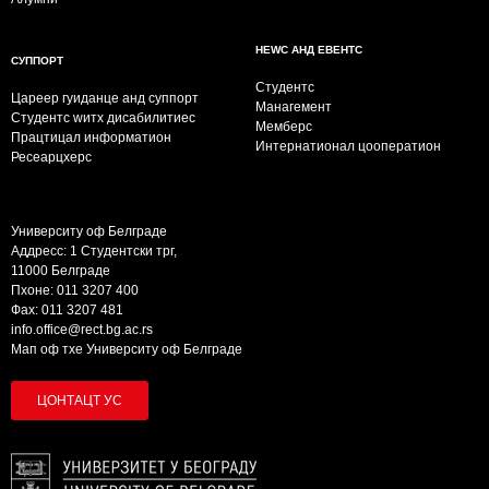
НЕWС АНД ЕВЕНТС
СУППОРТ
Студентс
Цареер гуиданце анд суппорт
Манагемент
Студентс wитх дисабилитиес
Мемберс
Працтицал информатион
Интернатионал цооператион
Ресеарцхерс
Университy оф Белграде
Аддресс: 1 Студентски трг,
11000 Белграде
Пхоне: 011 3207 400
Фаx: 011 3207 481
info.office@rect.bg.ac.rs
Мап оф тхе Университy оф Белграде
ЦОНТАЦТ УС