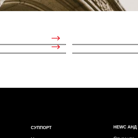
НЕWС АНД
СУППОРТ