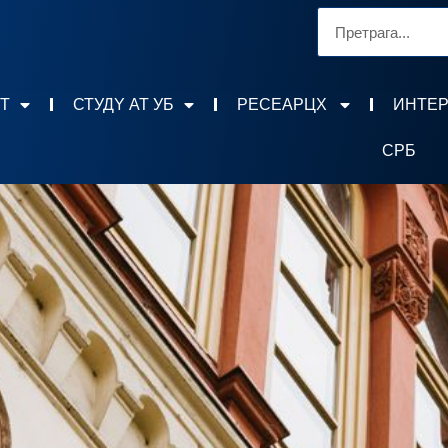
Т
СТУДY АТ УБ
РЕСЕАРЦХ
ИНТЕ
СРБ