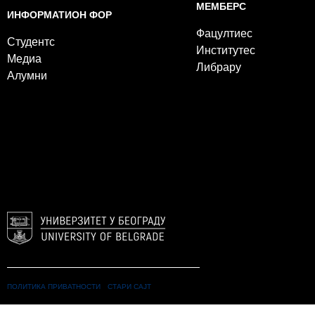
МЕМБЕРС
ИНФОРМАТИОН ФОР
Фацултиес
Студентс
Институтес
Медиа
Либрарy
Алумни
ПОЛИТИКА ПРИВАТНОСТИ
СТАРИ САЈТ