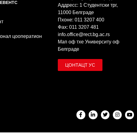
 ЕВЕНТС
Аддресс: 1 Студентски трг,
11000 Белграде
Пхоне: 011 3207 400
нт
Фаx: 011 3207 481
info.office@rect.bg.ac.rs
онал цооператион
Мап оф тхе Университy оф
Белграде
ЦОНТАЦТ УС