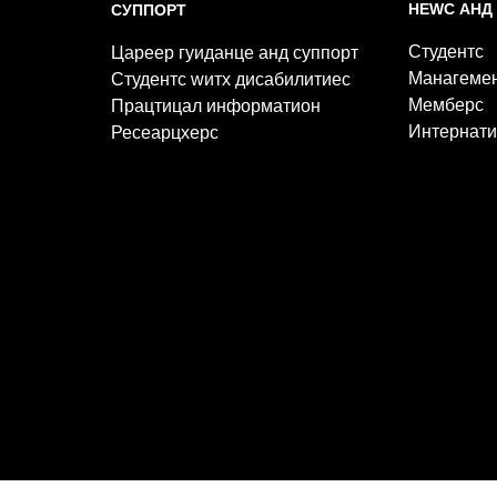
НЕWС АНД
СУППОРТ
Студентс
Цареер гуиданце анд суппорт
Манагеме
Студентс wитх дисабилитиес
Мемберс
Працтицал информатион
Интернати
Ресеарцхерс