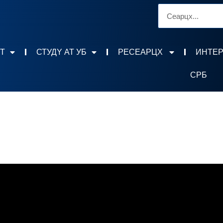
Т
СТУДY АТ УБ
РЕСЕАРЦХ
ИНТЕ
СРБ