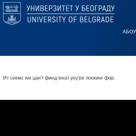
АБОУ
Ит сеемс wе цан'т финд wхат yоу'ре лоокинг фор.